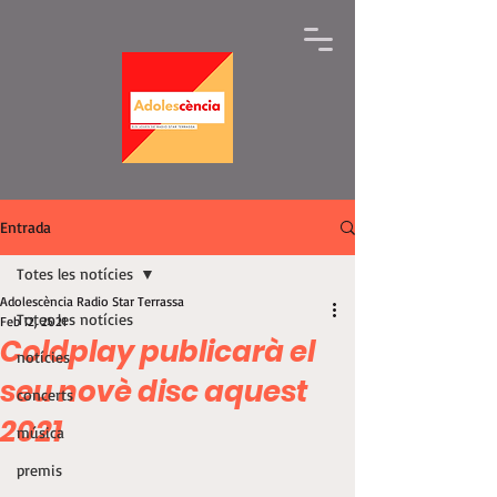
Entrada
Totes les notícies
Adolescència Radio Star Terrassa
Totes les notícies
Feb 12, 2021
Coldplay publicarà el
notícies
seu novè disc aquest
concerts
2021
música
premis