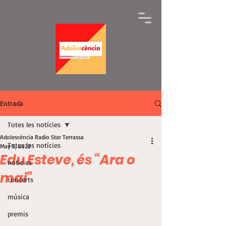
Entrada
Totes les notícies
Adolescència Radio Star Terrassa
Totes les notícies
May 5, 2023
Edu Esteve, és “Ara o
notícies
mai”
concerts
música
premis