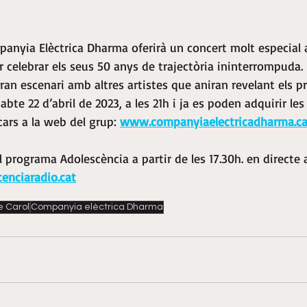
nyia Elèctrica Dharma oferirà un concert molt especial a
r celebrar els seus 50 anys de trajectòria ininterrompuda.
an escenari amb altres artistes que aniran revelant els p
sabte 22 d’abril de 2023, a les 21h i ja es poden adquirir les
cars a la web del grup: 
www.companyiaelectricadharma.ca
l programa Adolescència a partir de les 17.30h. en directe 
cenciaradio.cat
e Carol
Companyia elèctrica Dharma