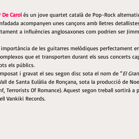
 De Carol
 és un jove quartet català de Pop-Rock alternatiu
enfadada acompanyen unes cançons amb lletres detalliste
ctament a influències anglosaxones com podrien ser Jimm
 importància de les guitarres melòdiques perfectament 
complexos que et transporten durant els seus concerts cap
ts els públics.
mposat i gravat el seu segon disc sota el nom de “
El Gra
 Vall de Santa Eulàlia de Ronçana, sota la producció de Noe
f, Terrorists Of Romance). Aquest segon treball sortirà a p
ell Vankiki Records.