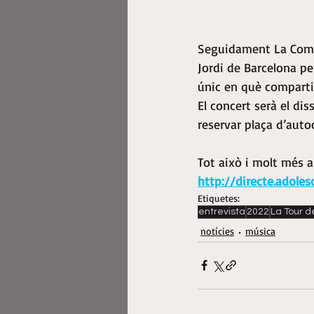
Seguidament La Compa
Jordi de Barcelona pe
únic en què compartir
El concert serà el dis
reservar plaça d’auto
Tot això i molt més a
http://directe.adoles
Etiquetes:
entrevista
2022
La Tour d
notícies
música