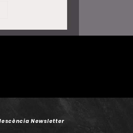
lía atura el concert a
 per problemes de
t i deixa en suspens
de les nits del “Lux
”
lescència Newsletter