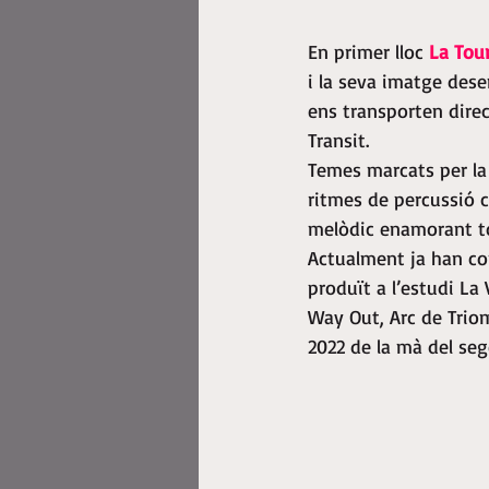
En primer lloc 
La Tour
i la seva imatge des
ens transporten dire
Transit.
Temes marcats per la
ritmes de percussió 
melòdic enamorant to
Actualment ja han co
produït a l’estudi La
Way Out, Arc de Triom
2022 de la mà del seg