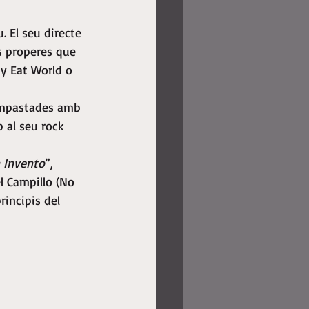
. El seu directe 
s properes que 
y Eat World o 
empastades amb 
 al seu rock 
n Invento
”, 
l Campillo (No 
rincipis del 