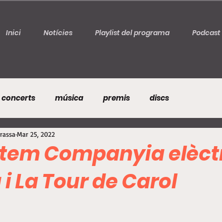
Inici
Notícies
Playlist del programa
Podcast
concerts
música
premis
discs
rrassa
Mar 25, 2022
stem Companyia elèct
i La Tour de Carol