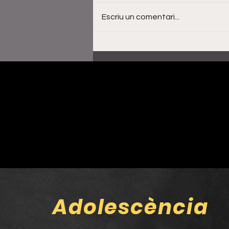
Escriu un comentari...
Al·lèrgiques al pol·len
obren nova etapa amb
‘Shangai’, un gir cap a
l’indie-rock més directe
Adolescència