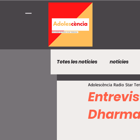
Totes les notícies
notícies
Adolescència Radio Star Te
Entrevi
Dharma 