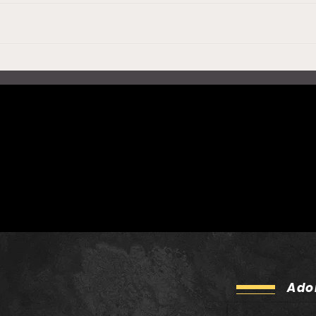
Doctor Prats publiquen
Rosa
‘Energia!’, una banda
Milà
sonora col·lectiva que
salu
neix del ciclisme i apunta
una 
més enllà del Tour
Tour
Ado