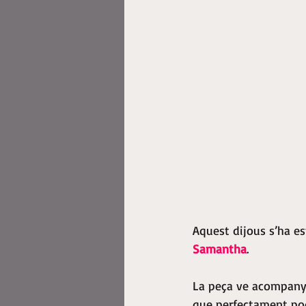
Aquest dijous s’ha es
Samantha
.
La peça ve acompanya
que perfectament pod