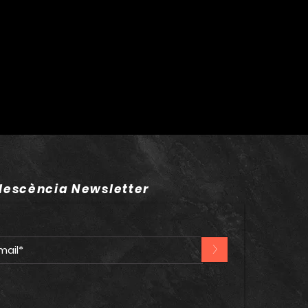
t i deixa en suspens
de les nits del “Lux
”
lescència Newsletter
>