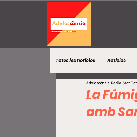
Totes les notícies
notícies
Adolescència Radio Star Te
La Fúmig
amb Sa