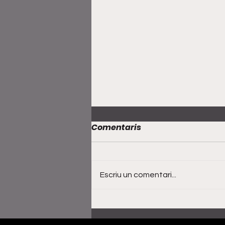
Comentaris
Escriu un comentari...
Al·lèrgiques al pol·len
obren nova etapa amb