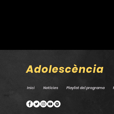
‘Shangai’, un gir cap a
l’indie-rock més directe
Adolescència
Inici
Notícies
Playlist del programa