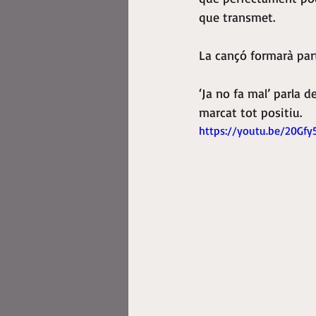
que transmet.
La cançó formarà part
‘Ja no fa mal’ parla
marcat tot positiu.
https://youtu.be/20Gf