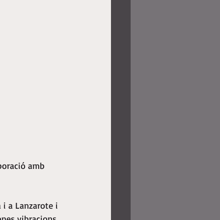
aboració amb 
i a Lanzarote i 
ones vibracions 