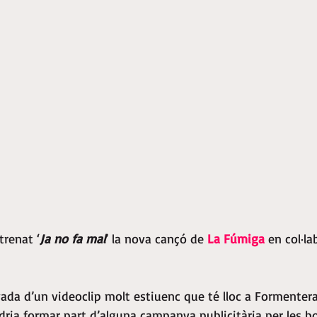
trenat ‘
Ja no fa mal
’ la nova cançó de 
La Fúmiga 
en col·l
da d’un videoclip molt estiuenc que té lloc a Formentera 
ria formar part d’alguna campanya publicitària per les b