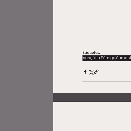
Etiquetes:
cançó
La Fúmiga
Saman