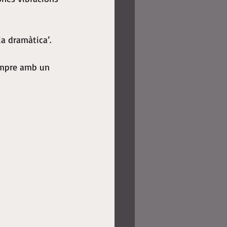
ia dramàtica’.
empre amb un 