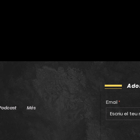
sonora col·lectiva que
salu
neix del ciclisme i apunta
una 
més enllà del Tour
Tour
Ado
Email
Podcast
Més