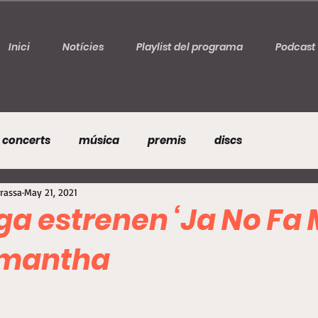
Inici
Notícies
Playlist del programa
Podcast
concerts
música
premis
discs
rrassa
May 21, 2021
a estrenen ‘Ja No Fa 
mantha