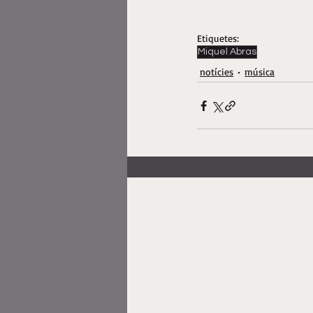
Etiquetes:
Miquel Abras
notícies
música