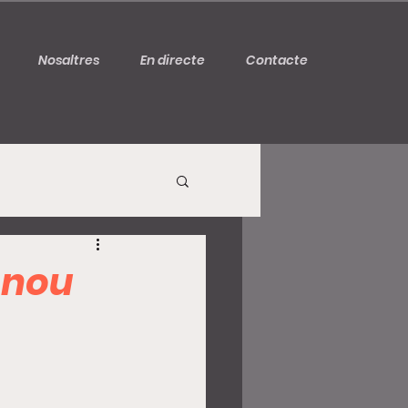
Nosaltres
En directe
Contacte
l nou