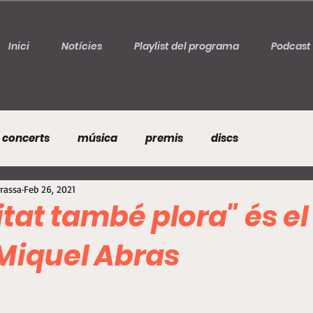
Inici
Notícies
Playlist del programa
Podcast
concerts
música
premis
discs
rrassa
Feb 26, 2021
citat també plora" és e
 Miquel Abras