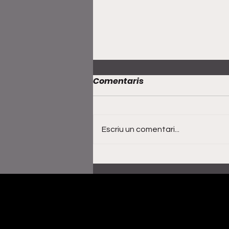
Comentaris
Escriu un comentari...
Al·lèrgiques al pol·len
obren nova etapa amb
‘Shangai’, un gir cap a
l’indie-rock més directe