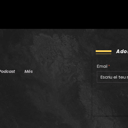
Ado
Email
Podcast
Més