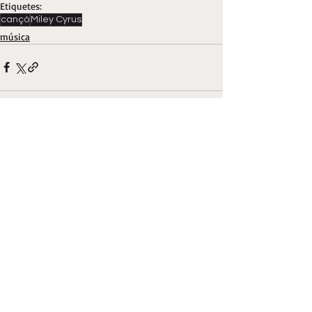
Etiquetes:
cançó
Miley Cyrus
música