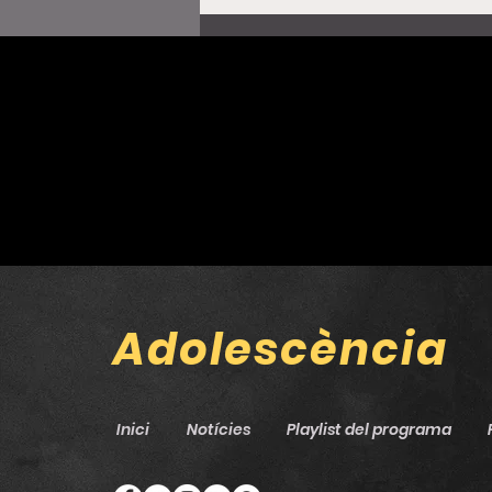
Al·lèrgiques al pol·len
obren nova etapa amb
‘Shangai’, un gir cap a
l’indie-rock més directe
Adolescència
Inici
Notícies
Playlist del programa