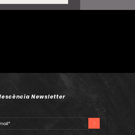
lía atura el concert a
 per problemes de
t i deixa en suspens
de les nits del “Lux
”
lescència Newsletter
>