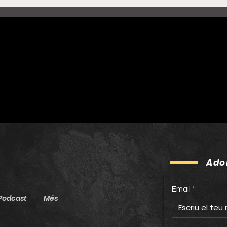
Doctor Prats publiquen
Rosa
‘Energia!’, una banda
Milà
sonora col·lectiva que
salu
neix del ciclisme i apunta
una 
més enllà del Tour
Tour
Ado
Email
Podcast
Més