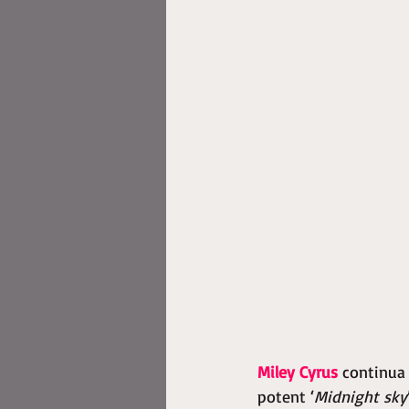
Miley Cyrus
 continua
potent ‘
Midnight sky