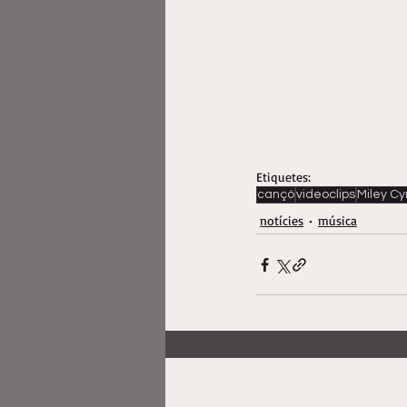
Etiquetes:
cançó
videoclips
Miley Cy
notícies
música