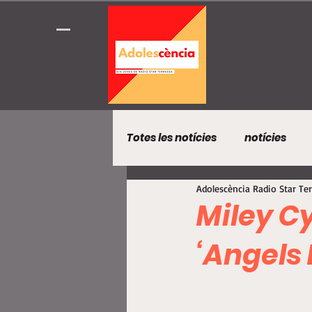
Totes les notícies
notícies
Adolescència Radio Star Te
Miley Cy
‘Angels 