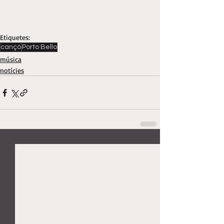
Etiquetes:
cançó
Porto Bello
música
notícies