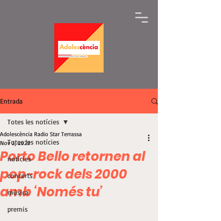
Entrada
Totes les notícies
Adolescència Radio Star Terrassa
Totes les notícies
Nov 3, 2023
Porto Bello retornen al
notícies
pop-rock dels 2000
concerts
amb ‘Només tu’
música
premis