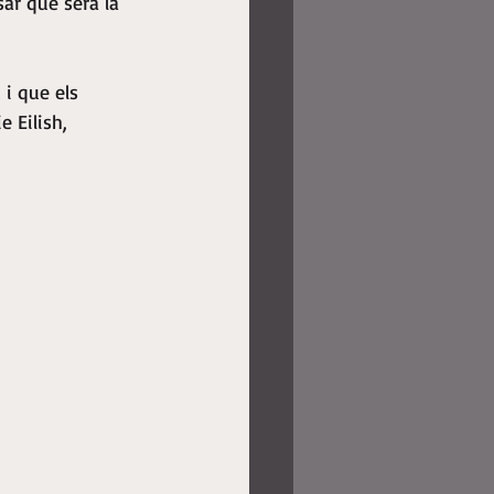
ar que serà la 
i que els 
 Eilish, 