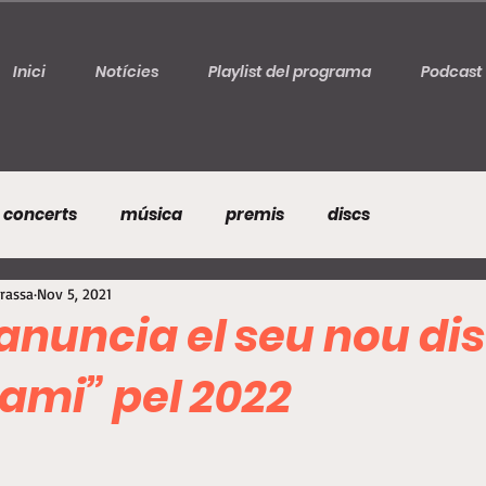
Inici
Notícies
Playlist del programa
Podcast
concerts
música
premis
discs
rrassa
Nov 5, 2021
anuncia el seu nou di
mi” pel 2022