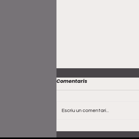
Comentaris
Escriu un comentari...
Rosalía no actuarà a la
Super Bowl