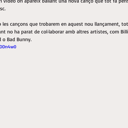
un vídeo on apareix ballant una nova cançó que tot fa pens
sc.
les cançons que trobarem en aquest nou llançament, tot 
t no ha parat de col·laborar amb altres artistes, com Billie
d o Bad Bunny.
GsDDn4w0