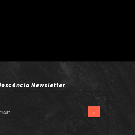
mana vinent
lescència Newsletter
>