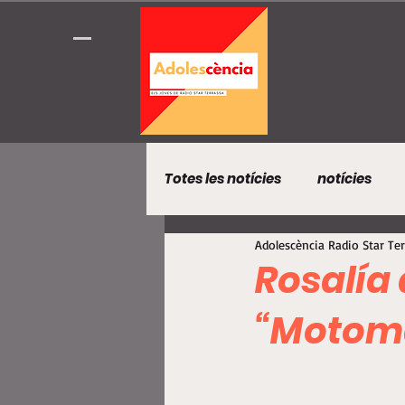
Totes les notícies
notícies
Adolescència Radio Star Te
Rosalía 
“Motoma