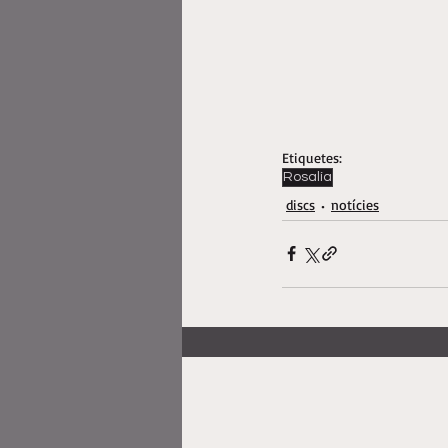
Etiquetes:
Rosalía
discs
notícies