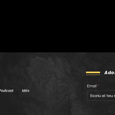
amb ‘Lo vas a olvidar’
set
Ado
Email
Podcast
Més