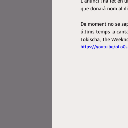
L’anunci l’ha fet en 
que donarà nom al di
De moment no se sap 
últims temps la cantan
Tokischa, The Weekn
https://youtu.be/oLo