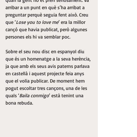
quan la gent no et pren seriosament. Va 
arribar a un punt en què s’ha arribat a 
preguntar perquè seguia fent això. Creu 
que ‘
Lose you to love me
’ era la millor 
cançó que havia publicat, però algunes 
persones els hi va semblar poc.
Sobre el seu nou disc en espanyol diu 
que és un homenatge a la seva herència, 
ja que amb els seus avis paterns parlava 
en castellà i aquest projecte feia anys 
que el volia publicar. De moment hem 
pogut escoltar tres cançons, una de les 
quals ‘
Baila conmigo
’ està tenint una 
bona rebuda.