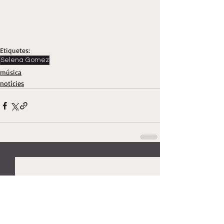
Etiquetes:
Selena Gomez
música
notícies