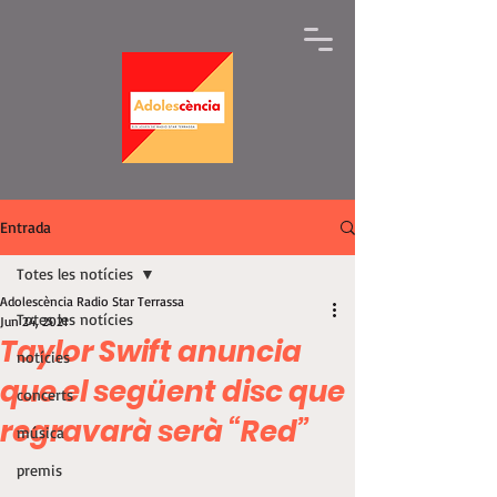
Entrada
Totes les notícies
Adolescència Radio Star Terrassa
Totes les notícies
Jun 24, 2021
Taylor Swift anuncia
notícies
que el següent disc que
concerts
regravarà serà “Red”
música
premis