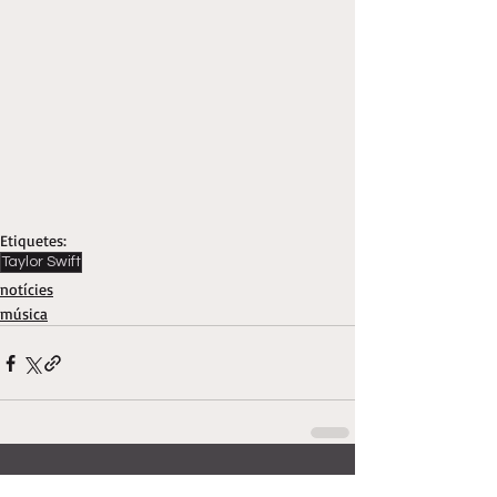
Etiquetes:
Taylor Swift
notícies
música