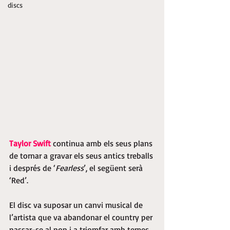
discs
Taylor Swift 
continua amb els seus plans 
de tornar a gravar els seus antics treballs 
i després de ‘
Fearless
’, el següent serà 
‘Red’.
El disc va suposar un canvi musical de 
l’artista que va abandonar el country per 
passar-se al pop i a triomfar amb temes 