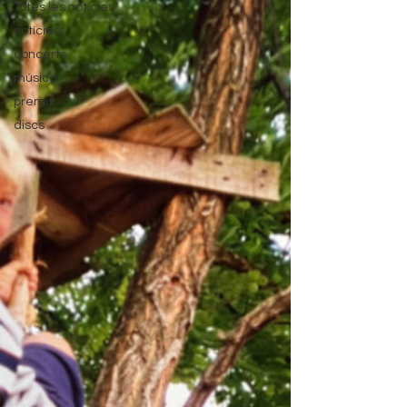
Totes les notícies
notícies
concerts
música
premis
discs