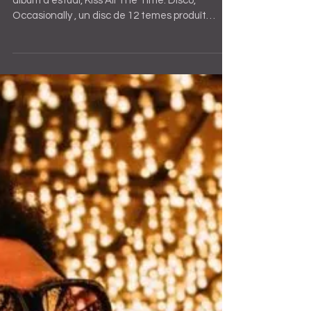
Harry Styles ha fet públic avui el seu quart
àlbum d'estudi, Kiss All The Time. Disco,
Occasionally , un disc de 12 temes produït
executivament per Kid Harpoon , col·laborador
habitual des dels inicis en solitari de
l'excomponent d'One Direction. Gravada entre
Berlín i Londres, aquesta entrega explora un so
pop amb influències de la música en directe i
sintes que recorden artistes com LCD
Soundsystem, segons detalls revelats en
entrevistes recents. El tracklist complet i el