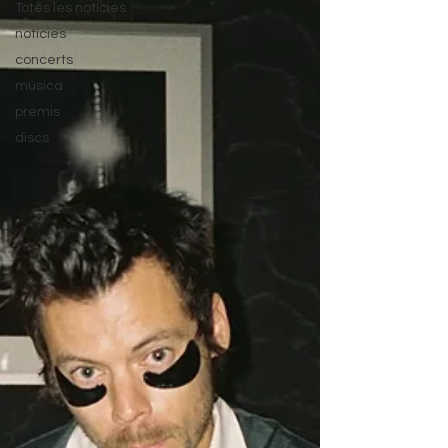
Totes les notícies
notícies
concerts
música
premis
discs