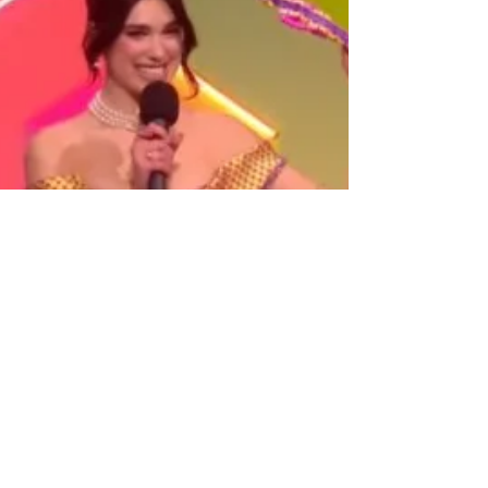
mena de dubte serà un dels discs més venuts
de...