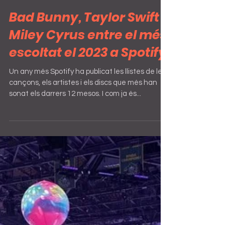
Dec 1, 2023
Bad Bunny, Taylor Swift i
Miley Cyrus entre el més
escoltat el 2023 a Spotify
Un any més Spotify ha publicat les llistes de les
cançons, els artistes i els discs que més han
sonat els darrers 12 mesos. I com ja és...