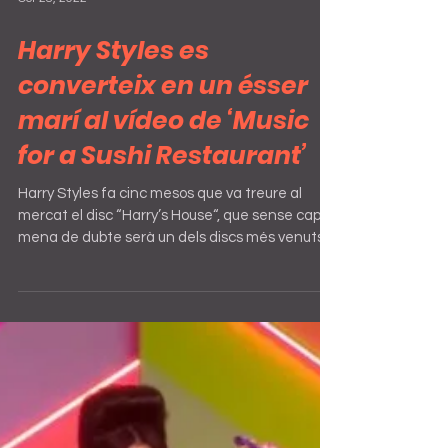
Oct 28, 2022
Harry Styles es
converteix en un ésser
marí al vídeo de ‘Music
for a Sushi Restaurant’
Harry Styles fa cinc mesos que va treure al
mercat el disc “Harry’s House“, que sense cap