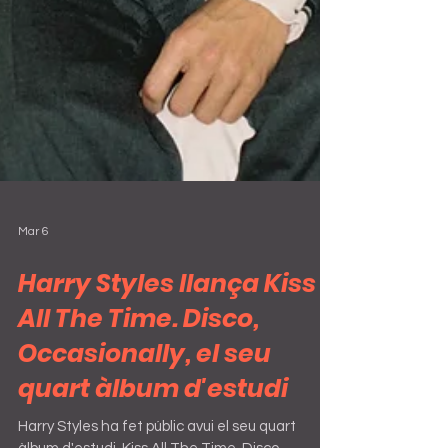
Mar 6
Harry Styles llança Kiss
All The Time. Disco,
Occasionally, el seu
quart àlbum d'estudi