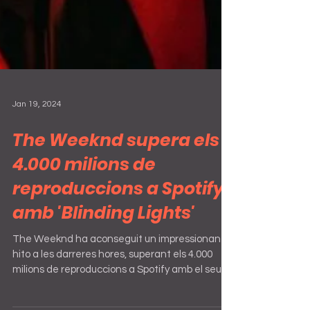
Jan 19, 2024
The Weeknd supera els
4.000 milions de
reproduccions a Spotify
amb 'Blinding Lights'
The Weeknd ha aconseguit un impressionant
hito a les darreres hores, superant els 4.000