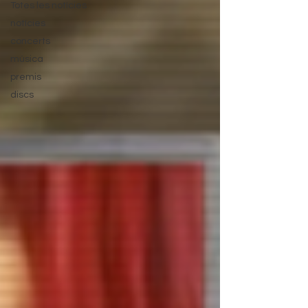
Totes les notícies
notícies
concerts
música
premis
discs