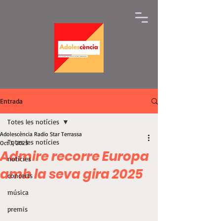
Entrada
Totes les notícies
Adolescència Radio Star Terrassa
Totes les notícies
Oct 3, 2025
Admire recorre Europa
notícies
amb la seva gira 2025
concerts
música
premis