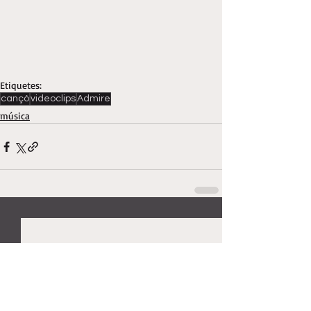
Etiquetes:
cançó
videoclips
Admire
música