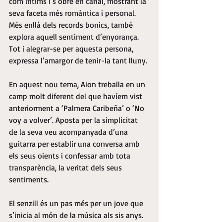
com íntims i s’obre en canal, mostrant la 
seva faceta més romàntica i personal. 
Més enllà dels records bonics, també 
explora aquell sentiment d’enyorança. 
Tot i alegrar-se per aquesta persona, 
expressa l’amargor de tenir-la tant lluny. 
En aquest nou tema, Aion treballa en un 
camp molt diferent del que havíem vist 
anteriorment a ‘Palmera Caribeña’ o ‘No 
voy a volver’. Aposta per la simplicitat 
de la seva veu acompanyada d’una 
guitarra per establir una conversa amb 
els seus oients i confessar amb tota 
transparència, la veritat dels seus 
sentiments. 
El senzill és un pas més per un jove que 
s’inicia al món de la música als sis anys. 