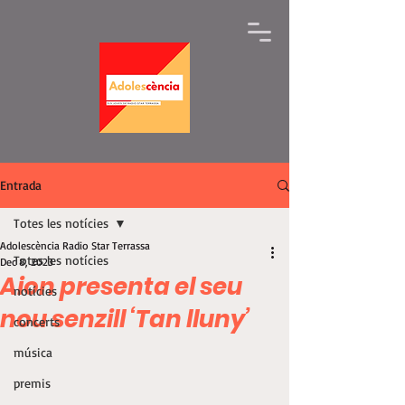
Entrada
Totes les notícies
Adolescència Radio Star Terrassa
Totes les notícies
Dec 8, 2023
Aion presenta el seu
notícies
nou senzill ‘Tan lluny’
concerts
música
premis