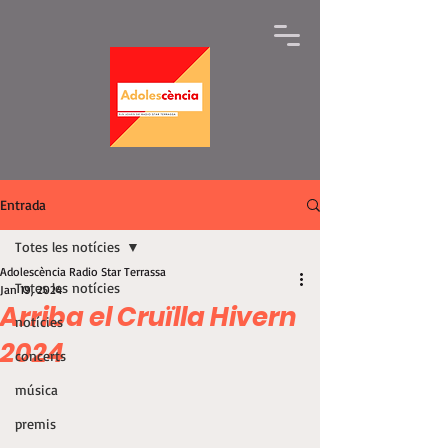
Entrada
Totes les notícies
Adolescència Radio Star Terrassa
Totes les notícies
Jan 19, 2024
Arriba el Cruïlla Hivern
notícies
2024
concerts
música
premis