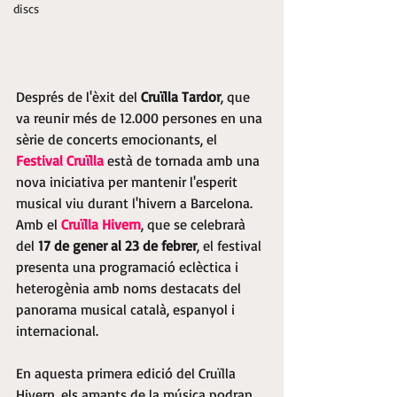
discs
Després de l'èxit del
Cruïlla Tardor
,
 que 
va reunir més de 12.000 persones en una 
sèrie de concerts emocionants, el
Festival Cruïlla
 està de tornada amb una 
nova iniciativa per mantenir l'esperit 
musical viu durant l'hivern a Barcelona. 
Amb el 
Cruïlla Hivern
, que se celebrarà 
del 
17 de gener al 23 de febrer
, el festival 
presenta una programació eclèctica i 
heterogènia amb noms destacats del 
panorama musical català, espanyol i 
internacional.
En aquesta primera edició del Cruïlla 
Hivern, els amants de la música podran 