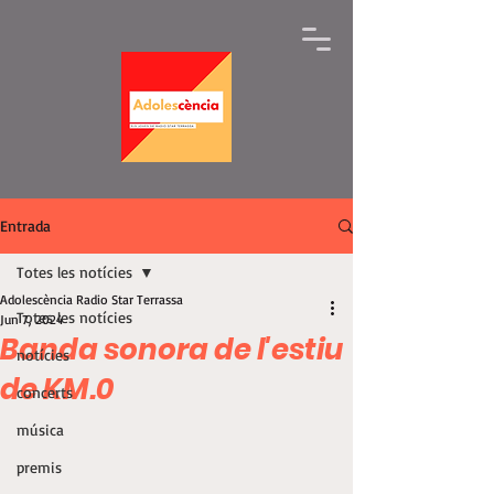
Entrada
Totes les notícies
Adolescència Radio Star Terrassa
Totes les notícies
Jun 7, 2024
Banda sonora de l'estiu
notícies
de KM.0
concerts
música
premis