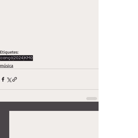
Etiquetes:
cançó
2024
KM0
música