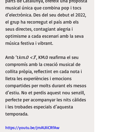
parts de Catalunya, ofereix una proposta 
musical única que combina pop i tocs 
d’electrònica. Des del seu debut el 2022, 
el grup ha recorregut el país amb els 
seus directes, contagiant alegria i 
optimisme a cada escenari amb la seva 
música festiva i vibrant.
Amb ‘t
km.0 <3
’, KM.0 reafirma el seu 
compromís amb la creació musical de 
collita pròpia, reflectint en cada nota i 
lletra les experiències i emocions 
compartides per molts durant els mesos 
d’estiu. No et perdis aquest nou senzill, 
perfecte per acompanyar les nits càlides 
i les trobades especials d’aquesta 
temporada.
https://youtu.be/jmAUIiCRfAw