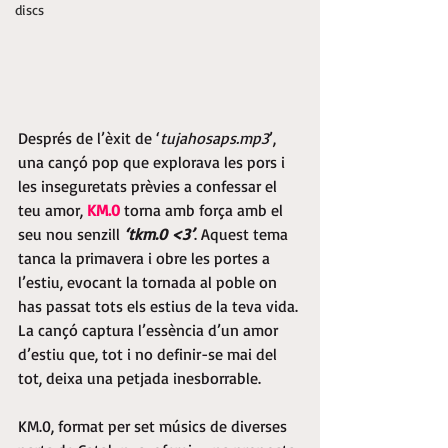
discs
Després de l’èxit de ‘
tujahosaps.mp3
’, 
una cançó pop que explorava les pors i 
les inseguretats prèvies a confessar el 
teu amor, 
KM.0
 torna amb força amb el 
seu nou senzill 
‘tkm.0 <3’
. Aquest tema 
tanca la primavera i obre les portes a 
l’estiu, evocant la tornada al poble on 
has passat tots els estius de la teva vida. 
La cançó captura l’essència d’un amor 
d’estiu que, tot i no definir-se mai del 
tot, deixa una petjada inesborrable.
KM.0, format per set músics de diverses 