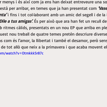
r menys i és així com ja ens han deixat entreveure una s
 està per arribar, en temes que ja han presentat com 
‘Vase
nta’
 i fins i tot col·laborant amb un amic del segell i de l
‘Dile a tus amigas’
. És per això que ara han fet un recull d
mb ritmes càlids, presentats en un nou EP que arriba en pl
quest nou treball de quatre temes pretén descriure diverse
 com és l’amor, la llibertat i també el desamor, però sen
ex de tot allò que neix a la primavera i que acaba movent e
com/watch?v=Otmkkk5r87c