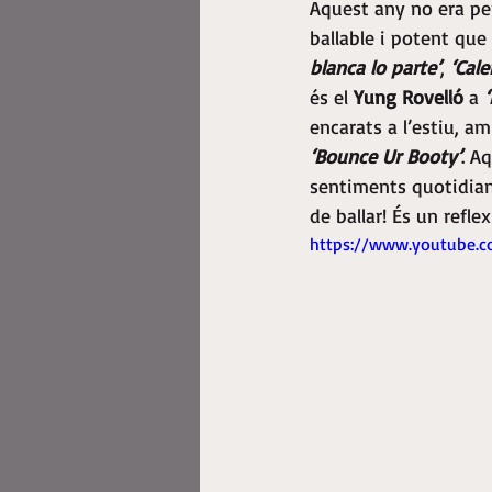
Aquest any no era pe
ballable i potent que
blanca lo parte’
, 
‘Cale
és el 
Yung Rovelló
 a 
encarats a l’estiu, a
‘Bounce Ur Booty’
. A
sentiments quotidians
de ballar! És un refl
https://www.youtube.