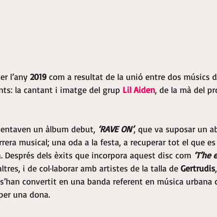
er l’any 
2019 
com a resultat de la unió entre dos músics 
ts: la cantant i imatge del grup 
Lil Aiden
, de la mà del pr
sentaven un àlbum debut, 
‘RAVE ON’
, que va suposar un a
rera musical; una oda a la festa, a recuperar tot el que es
. Després dels èxits que incorpora aquest disc com 
‘T’he 
altres, i de col·laborar amb artistes de la talla de 
Gertrudis
a s’han convertit en una banda referent en música urbana c
 per una dona.