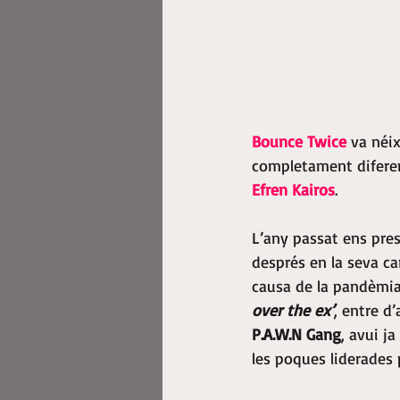
Bounce Twice
 va néix
completament diferen
Efren Kairos
.
L’any passat ens pre
després en la seva car
causa de la pandèmia
over the ex’
, entre d’
P.A.W.N Gang
, avui j
les poques liderades