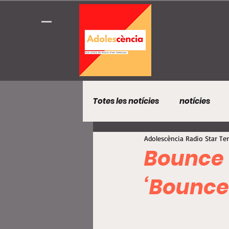
Totes les notícies
notícies
Adolescència Radio Star Te
Bounce 
‘Bounce