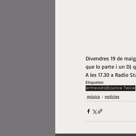
Divendres 19 de maig
que lo parte i un DJ
A les 17.30 a Radio S
Etiquetes:
entrevista
Bounce Twice
música
notícies