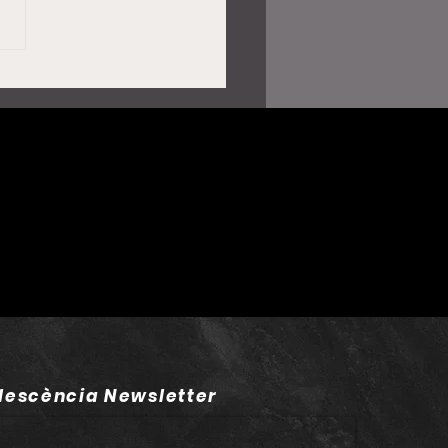
lía atura el concert a
 per problemes de
t i deixa en suspens
de les nits del “Lux
”
lescència Newsletter