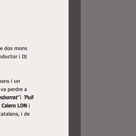
de dos mons 
oductor i DJ 
bans i un 
 va perdre a 
esborrat’
 i 
‘Pull 
, 
Calero LDN
 i 
atalana, i de 