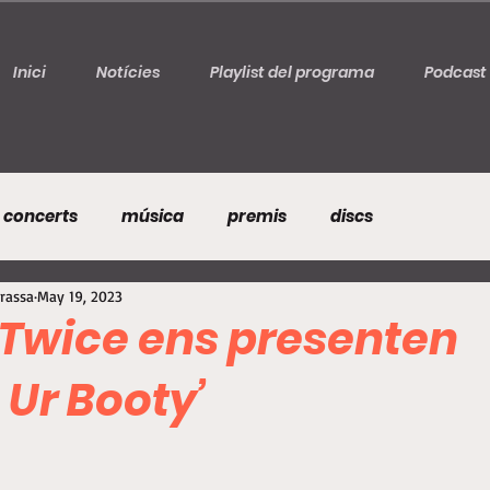
Inici
Notícies
Playlist del programa
Podcast
concerts
música
premis
discs
rrassa
May 19, 2023
Twice ens presenten
 Ur Booty’