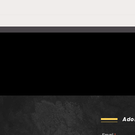
Doctor Prats publiquen
Rosa
‘Energia!’, una banda
Milà
sonora col·lectiva que
salu
neix del ciclisme i apunta
una 
més enllà del Tour
Tour
Ado