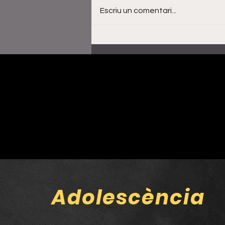
Escriu un comentari...
Al·lèrgiques al pol·len
obren nova etapa amb
‘Shangai’, un gir cap a
l’indie-rock més directe
Adolescència