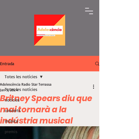
Entrada
Totes les notícies
Adolescència Radio Star Terrassa
Totes les notícies
Jan 5, 2024
Britney Spears diu que
notícies
mai tornarà a la
concerts
indústria musical
música
premis