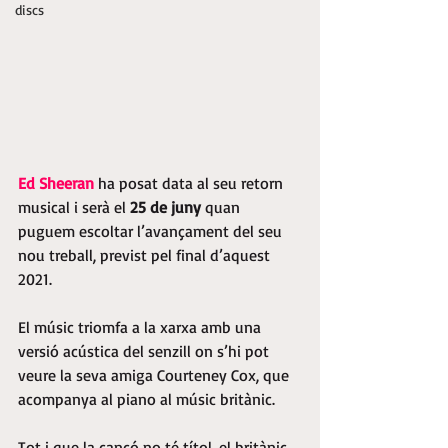
discs
Ed Sheeran
 ha posat data al seu retorn 
musical i serà el 
25 de juny 
quan 
puguem escoltar l’avançament del seu 
nou treball, previst pel final d’aquest 
2021.
El músic triomfa a la xarxa amb una 
versió acústica del senzill on s’hi pot 
veure la seva amiga Courteney Cox, que 
acompanya al piano al músic britànic.
Tot i que la cançó no té títol, el britànic 