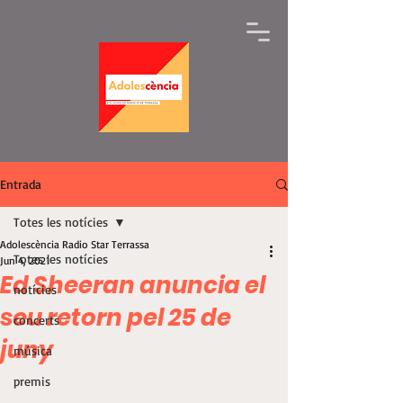
Entrada
Totes les notícies
Adolescència Radio Star Terrassa
Totes les notícies
Jun 4, 2021
Ed Sheeran anuncia el
notícies
seu retorn pel 25 de
concerts
juny
música
premis