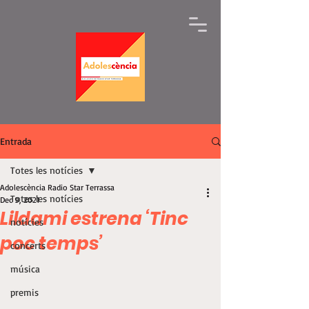
Entrada
Totes les notícies
Adolescència Radio Star Terrassa
Totes les notícies
Dec 9, 2021
Lildami estrena ‘Tinc
notícies
poc temps’
concerts
música
premis