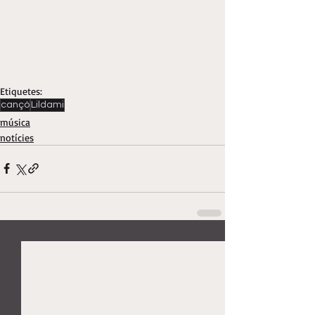
Etiquetes:
cançó
Lildami
música
notícies