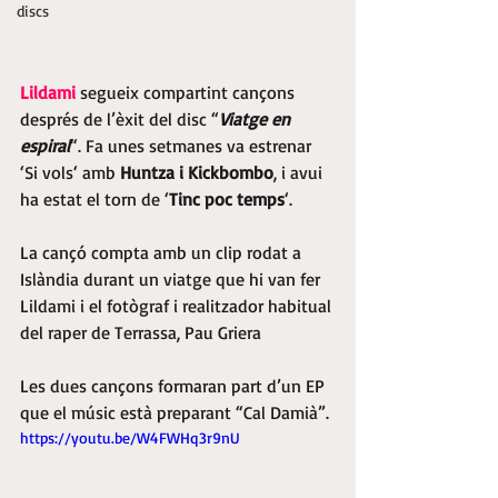
discs
Lildami
 segueix compartint cançons 
després de l’èxit del disc “
Viatge en 
espiral
“. Fa unes setmanes va estrenar 
‘Si vols‘ amb 
Huntza i Kickbombo
, i avui 
ha estat el torn de ‘
Tinc poc temps
‘.
La cançó compta amb un clip rodat a 
Islàndia durant un viatge que hi van fer 
Lildami i el fotògraf i realitzador habitual 
del raper de Terrassa, Pau Griera
Les dues cançons formaran part d’un EP 
que el músic està preparant “Cal Damià”.
https://youtu.be/W4FWHq3r9nU