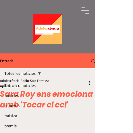
Entrada
Totes les notícies
Adolescència Radio Star Terrassa
Totes les notícies
Apr 28, 2023
Sara Roy ens emociona
notícies
amb ‘Tocar el cel’
concerts
música
premis