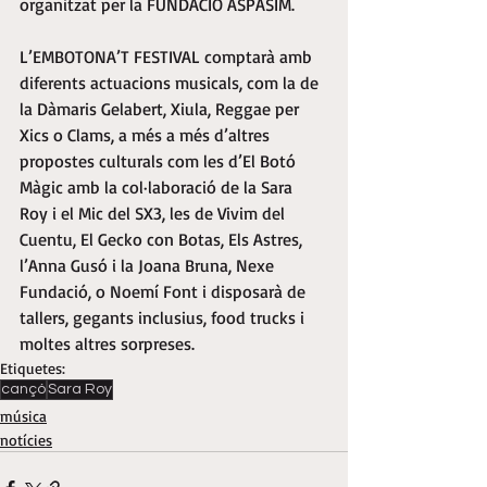
organitzat per la FUNDACIÓ ASPASIM.
L’EMBOTONA’T FESTIVAL comptarà amb 
diferents actuacions musicals, com la de 
la Dàmaris Gelabert, Xiula, Reggae per 
Xics o Clams, a més a més d’altres 
propostes culturals com les d’El Botó 
Màgic amb la col·laboració de la Sara 
Roy i el Mic del SX3, les de Vivim del 
Cuentu, El Gecko con Botas, Els Astres, 
l’Anna Gusó i la Joana Bruna, Nexe 
Fundació, o Noemí Font i disposarà de 
tallers, gegants inclusius, food trucks i 
moltes altres sorpreses.
Etiquetes:
cançó
Sara Roy
música
notícies