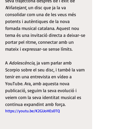
seva trajectòria després de l’èxit de 
Niñatejant
, un disc que ja la va 
consolidar com una de les veus més 
potents i autèntiques de la nova 
fornada musical catalana. Aquest nou 
tema és una invitació directa a deixar-se 
portar pel ritme, connectar amb un 
mateix i expressar-se sense límits.
A 
Adolescència
, ja vam parlar amb 
Scorpio sobre el seu disc, i també la vam 
tenir en una entrevista en vídeo a 
YouTube. Ara, amb aquesta nova 
publicació, seguim la seva evolució i 
veiem com la seva identitat musical es 
continua expandint amb força.
https://youtu.be/K2GUoHEs0TQ