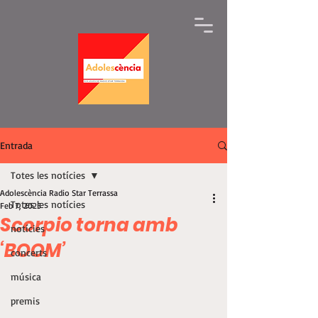
Entrada
Totes les notícies
Adolescència Radio Star Terrassa
Totes les notícies
Feb 7, 2025
Scorpio torna amb
notícies
‘BOOM’
concerts
música
premis