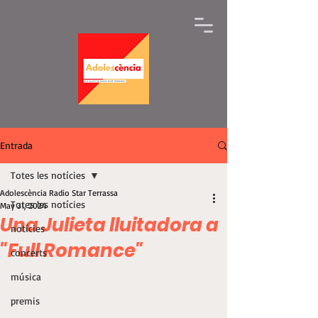
Entrada
Totes les notícies
Adolescència Radio Star Terrassa
Totes les notícies
May 31, 2024
Una Julieta lluitadora a
notícies
"Full Romance"
concerts
música
premis