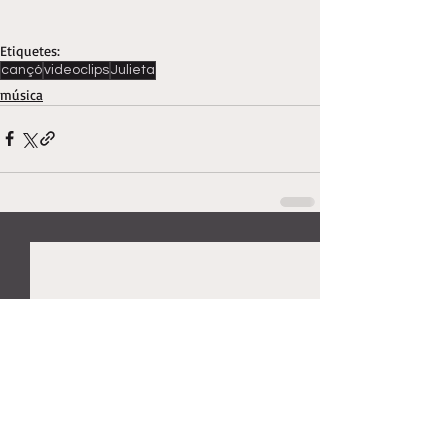
Etiquetes:
cançó
videoclips
Julieta
música