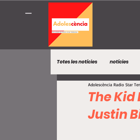
Totes les notícies
notícies
Adolescència Radio Star Te
The Kid 
Justin B