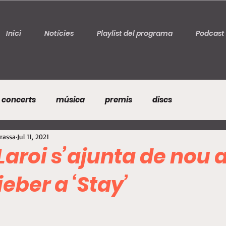
Inici
Notícies
Playlist del programa
Podcast
concerts
música
premis
discs
rrassa
Jul 11, 2021
Laroi s’ajunta de nou 
ieber a ‘Stay’