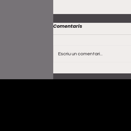
Comentaris
Escriu un comentari...
The Kid LAROI estrena
remix de ‘Without You’
amb Miley Cyrus