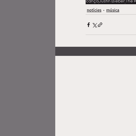
cançó
Justin Bieber
The K
notícies
música