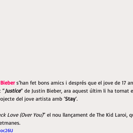
 Bieber
 s’han fet bons amics i després que el jove de 17 an
c “
Justice
” de Justin Bieber, ara aquest últim li ha tornat 
rojecte del jove artista amb ‘
Stay
’.
ck Love (Over You)
” el nou llançament de The Kid Laroi, q
setmanes.
Uoc26U