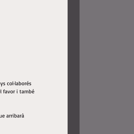
ys col·laborés 
el favor i també 
ue arribarà 