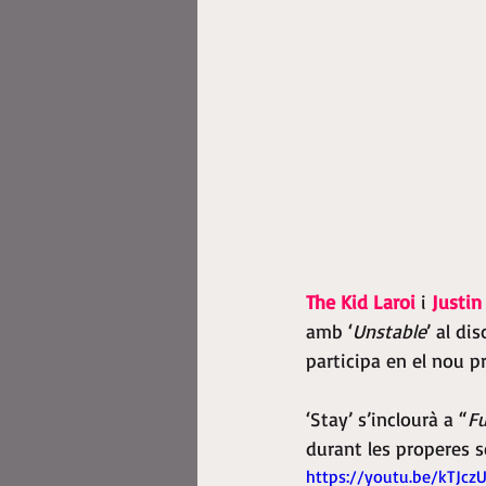
The Kid Laroi 
i 
Justin
amb ‘
Unstable
’ al dis
participa en el nou p
‘Stay’ s’inclourà a “
Fu
durant les properes 
https://youtu.be/kTJcz